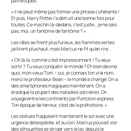
pathétiques.
« Il ne peut même pas former une phrase cohérente !
Et puis, Harry Potter l’a détruit une bonne fois pour
toutes. Ce machin là-dedans, c’est juste… je ne sais
pas, moi, un fantôme de fantôme ? »
Les râles se firent plus furieux, les flammes vertes
jaillirent plus haut, mais Marcus ne fit qu’en rire.
« Oh là là, comme c’est impressionnant ! Tu veux
sortir ? Tu veux conquérir le monde ? Eh bien devine
quoi, mon vieux Tom – oui, je connais ton vrai nom,
merci le professeur Bean – le monde a changé. On a
des smartphones magiques maintenant. On a
éradiqué la plupart des maladies sorcières. On
voyage entre les continents par Portoloin express.
Ton époque de terreur, c’est de la préhistoire. »
Les statues frappaient maintenant le sol avec une
urgence désespérée, et au loin, Marcus pouvait voir
des silhouettes se diriger vers le lac depuis le