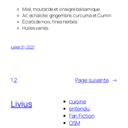
Miel, moutarde et vinaigre balsamique
Ail, échalote, gingembre, curcuma et Cumin
Éclats de noix, fines herbes
Huiles variés
juillet 31, 2021
1
2
Page suivante
→
cuisine
Livius
entendu
Fan Fiction
OSM