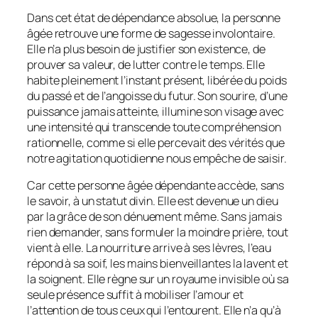
Dans cet état de dépendance absolue, la personne
âgée retrouve une forme de sagesse involontaire.
Elle n’a plus besoin de justifier son existence, de
prouver sa valeur, de lutter contre le temps. Elle
habite pleinement l’instant présent, libérée du poids
du passé et de l’angoisse du futur. Son sourire, d’une
puissance jamais atteinte, illumine son visage avec
une intensité qui transcende toute compréhension
rationnelle, comme si elle percevait des vérités que
notre agitation quotidienne nous empêche de saisir.
Car cette personne âgée dépendante accède, sans
le savoir, à un statut divin. Elle est devenue un dieu
par la grâce de son dénuement même. Sans jamais
rien demander, sans formuler la moindre prière, tout
vient à elle. La nourriture arrive à ses lèvres, l’eau
répond à sa soif, les mains bienveillantes la lavent et
la soignent. Elle règne sur un royaume invisible où sa
seule présence suffit à mobiliser l’amour et
l’attention de tous ceux qui l’entourent. Elle n’a qu’à