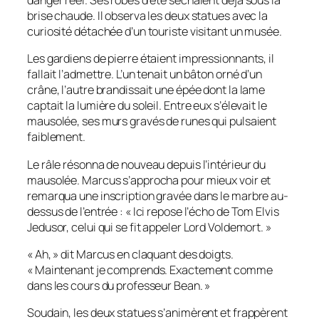
danger réel. Ses robes d’été séchaient déjà sous la
brise chaude. Il observa les deux statues avec la
curiosité détachée d’un touriste visitant un musée.
Les gardiens de pierre étaient impressionnants, il
fallait l’admettre. L’un tenait un bâton orné d’un
crâne, l’autre brandissait une épée dont la lame
captait la lumière du soleil. Entre eux s’élevait le
mausolée, ses murs gravés de runes qui pulsaient
faiblement.
Le râle résonna de nouveau depuis l’intérieur du
mausolée. Marcus s’approcha pour mieux voir et
remarqua une inscription gravée dans le marbre au-
dessus de l’entrée : « Ici repose l’écho de Tom Elvis
Jedusor, celui qui se fit appeler Lord Voldemort. »
« Ah, » dit Marcus en claquant des doigts.
« Maintenant je comprends. Exactement comme
dans les cours du professeur Bean. »
Soudain, les deux statues s’animèrent et frappèrent