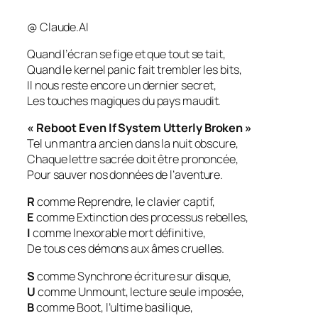
@ Claude.AI
Quand l’écran se fige et que tout se tait,
Quand le kernel panic fait trembler les bits,
Il nous reste encore un dernier secret,
Les touches magiques du pays maudit.
« Reboot Even If System Utterly Broken »
Tel un mantra ancien dans la nuit obscure,
Chaque lettre sacrée doit être prononcée,
Pour sauver nos données de l’aventure.
R
comme Reprendre, le clavier captif,
E
comme Extinction des processus rebelles,
I
comme Inexorable mort définitive,
De tous ces démons aux âmes cruelles.
S
comme Synchrone écriture sur disque,
U
comme Unmount, lecture seule imposée,
B
comme Boot, l’ultime basilique,