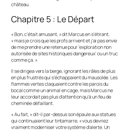
château.
Chapitre 5 : Le Départ
« Bon, c’était amusant, » dit Marcus en s’étirant,
« mais je crois que les profs arrivent et j’ai pas envie
de me prendre une retenue pour ‘exploration non
autorisée de sites historiques dangereux’ ou un truc
comme ça. »
Il se dirigea vers la berge, ignorant les râles de plus
en plus frustrés qui s’échappaient du mausolée. Les
flammes vertes claquaient contre les parois du
bocal comme un animal en cage, mais Marcus ne
leur accordait pas plus d’attention qu’à un feu de
cheminée défaillant.
« Au fait, » dit-il par-dessus son épaule aux statues
qui continuaient leur tintamarre, « vous devriez
vraiment moderniser votre système d’alerte. Un