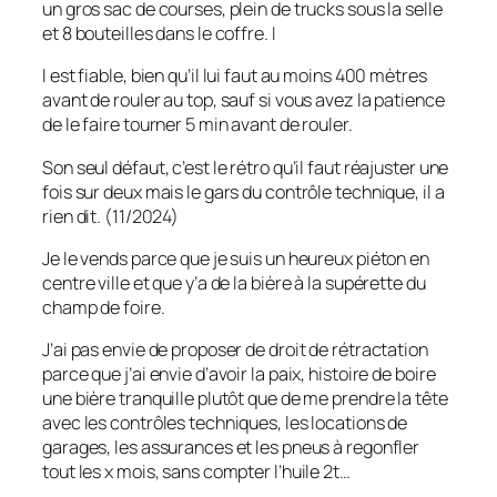
un gros sac de courses, plein de trucks sous la selle
et 8 bouteilles dans le coffre. I
l est fiable, bien qu’il lui faut au moins 400 mètres
avant de rouler au top, sauf si vous avez la patience
de le faire tourner 5 min avant de rouler.
Son seul défaut, c’est le rétro qu’il faut réajuster une
fois sur deux mais le gars du contrôle technique, il a
rien dit. (11/2024)
Je le vends parce que je suis un heureux piéton en
centre ville et que y’a de la bière à la supérette du
champ de foire.
J’ai pas envie de proposer de droit de rétractation
parce que j’ai envie d’avoir la paix, histoire de boire
une bière tranquille plutôt que de me prendre la tête
avec les contrôles techniques, les locations de
garages, les assurances et les pneus à regonfler
tout les x mois, sans compter l’huile 2t…