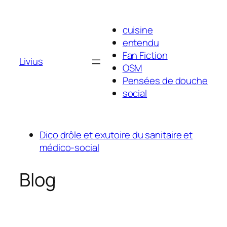
Aller
au
cuisine
contenu
entendu
Fan Fiction
Livius
OSM
Pensées de douche
social
Dico drôle et exutoire du sanitaire et
médico-social
Blog