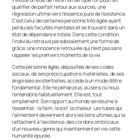
Il existe un état de l’être humain que l’on pourrait
qualifier de parfait retour aux sources, une
régression ultime vers l’essence pure de l’existence.
C’est celui de certaines personne très âgée ayant
perdu ses facultés mentales et se trouvant dans un
état de dépendance totale. Dans cette condition,
l’individu retrouve paradoxalement une forme de
grâce, une innocence retrouvée qui n’est pas sans
rappeler les premiers moments de la vie.
Cette personne âgée, dépouillée de ses codes
sociaux, de ses préoccupations matérielles, de ses
angoisses existentielles, accède à un mode d’être
fondamental. Elle ne pense plus, au sens où nous
l’entendons habituellement. Elle
est
, tout
simplement. Son rapport au monde se résume à
l’essentiel : la faim, la soif, la chaleur. Les tubes qui
l’alimentent deviennent alors les liens ultimes qui la
rattachent à l’existence, des cordons ombilicaux
d’un nouveau genre qui maintiennent en vie cette
humanité épurée.