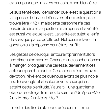
exister pour que l’univers conspire à son bien-être.
Je suis tenté de lui demander quelle est la question à
la réponse de la vie, de l’univers et du reste qui se
trouve être « 42 », mais cette personne n’a pas
besoin de dire ni la question ni la réponse. La vérité
est aussi vraie qu’elle est. La vérité est sujet, elle n’a
de sens que parce qu’elle est. Nul besoin d’avoir la
question ou la réponse pour être, il suffit.
Les gestes de ceux qui l’entourent prennent alors
une dimension sacrée. Changer une couche, donner
à manger, prodiguer une caresse, deviennent des
actes de pure humanité. Ces soins, exécutés avec
dévotion, révèlent ce que nous avons de plus noble :
une foi aveugle et absolue envers ceux qui ont
atteint cette plénitude. Y aurait-il une quatrième
étape après le ça, le moi et le surmoi ? Un Après-Moi
? un Je-moi ? un Nous-Moi ?
Il existe des fins brutales et précoces et je me