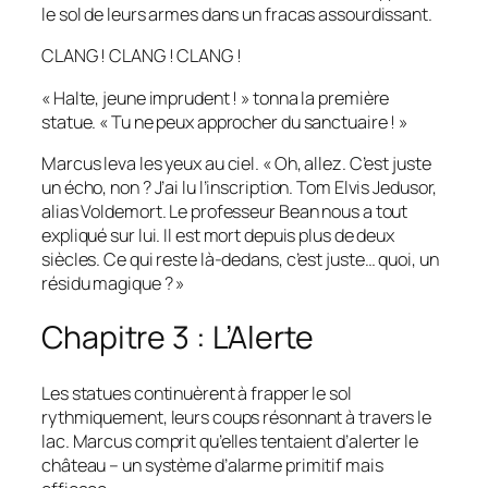
le sol de leurs armes dans un fracas assourdissant.
CLANG ! CLANG ! CLANG !
« Halte, jeune imprudent ! » tonna la première
statue. « Tu ne peux approcher du sanctuaire ! »
Marcus leva les yeux au ciel. « Oh, allez. C’est juste
un écho, non ? J’ai lu l’inscription. Tom Elvis Jedusor,
alias Voldemort. Le professeur Bean nous a tout
expliqué sur lui. Il est mort depuis plus de deux
siècles. Ce qui reste là-dedans, c’est juste… quoi, un
résidu magique ? »
Chapitre 3 : L’Alerte
Les statues continuèrent à frapper le sol
rythmiquement, leurs coups résonnant à travers le
lac. Marcus comprit qu’elles tentaient d’alerter le
château – un système d’alarme primitif mais