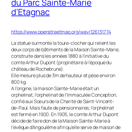
du Parc Sainte-Marie
d’Etagnac
https://www.openstreetmap.org/way/126131774
La statue surmonte la toure-clocher qui relient les
deux corps de bâtiments de la Maison Sainte-Marie,
construite dans les années 1880 à l’initiative du
comte Arthur Dupont (propriétaire à l’époque du
château de Rochebrune).
Elle mesure plus de 3m de hauteur et pèse environ
800 kg.
A l’origine, la maison Sainte-Marie était un
orphelinat, l’orphelinat de l’Immaculée Conception,
confié aux Sœurs de la Charité de Saint-Vincent-
de-Paul. Mais faute de pensionnaires, l’orphelinat
est fermé en 1900. En 1905, le comte Arthur Dupont
décide de faire don de la Maison Sainte-Marie à
l’évêque d’Angoulême afin qu’elle serve de maison de