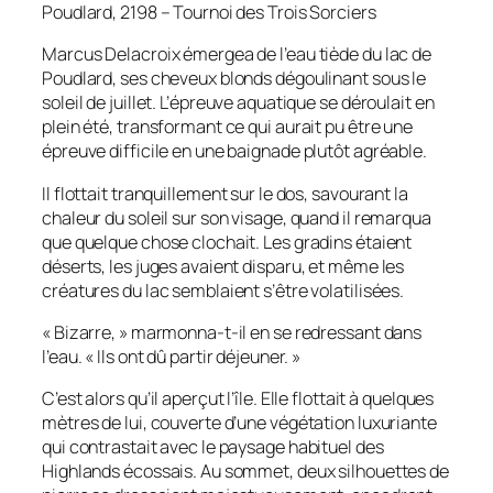
Poudlard, 2198 – Tournoi des Trois Sorciers
Marcus Delacroix émergea de l’eau tiède du lac de
Poudlard, ses cheveux blonds dégoulinant sous le
soleil de juillet. L’épreuve aquatique se déroulait en
plein été, transformant ce qui aurait pu être une
épreuve difficile en une baignade plutôt agréable.
Il flottait tranquillement sur le dos, savourant la
chaleur du soleil sur son visage, quand il remarqua
que quelque chose clochait. Les gradins étaient
déserts, les juges avaient disparu, et même les
créatures du lac semblaient s’être volatilisées.
« Bizarre, » marmonna-t-il en se redressant dans
l’eau. « Ils ont dû partir déjeuner. »
C’est alors qu’il aperçut l’île. Elle flottait à quelques
mètres de lui, couverte d’une végétation luxuriante
qui contrastait avec le paysage habituel des
Highlands écossais. Au sommet, deux silhouettes de