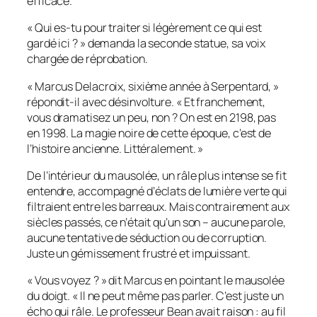
efficace.
« Qui es-tu pour traiter si légèrement ce qui est
gardé ici ? » demanda la seconde statue, sa voix
chargée de réprobation.
« Marcus Delacroix, sixième année à Serpentard, »
répondit-il avec désinvolture. « Et franchement,
vous dramatisez un peu, non ? On est en 2198, pas
en 1998. La magie noire de cette époque, c’est de
l’histoire ancienne. Littéralement. »
De l’intérieur du mausolée, un râle plus intense se fit
entendre, accompagné d’éclats de lumière verte qui
filtraient entre les barreaux. Mais contrairement aux
siècles passés, ce n’était qu’un son – aucune parole,
aucune tentative de séduction ou de corruption.
Juste un gémissement frustré et impuissant.
« Vous voyez ? » dit Marcus en pointant le mausolée
du doigt. « Il ne peut même pas parler. C’est juste un
écho qui râle. Le professeur Bean avait raison : au fil