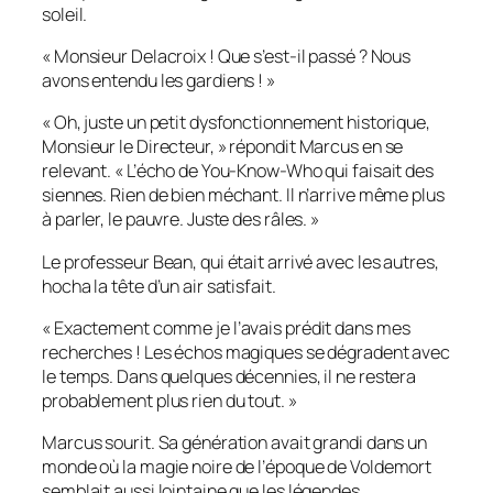
soleil.
« Monsieur Delacroix ! Que s’est-il passé ? Nous
avons entendu les gardiens ! »
« Oh, juste un petit dysfonctionnement historique,
Monsieur le Directeur, » répondit Marcus en se
relevant. « L’écho de You-Know-Who qui faisait des
siennes. Rien de bien méchant. Il n’arrive même plus
à parler, le pauvre. Juste des râles. »
Le professeur Bean, qui était arrivé avec les autres,
hocha la tête d’un air satisfait.
« Exactement comme je l’avais prédit dans mes
recherches ! Les échos magiques se dégradent avec
le temps. Dans quelques décennies, il ne restera
probablement plus rien du tout. »
Marcus sourit. Sa génération avait grandi dans un
monde où la magie noire de l’époque de Voldemort
semblait aussi lointaine que les légendes